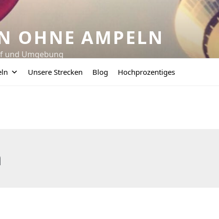
N OHNE AMPELN
orf und Umgebung
eln
Unsere Strecken
Blog
Hochprozentiges
n