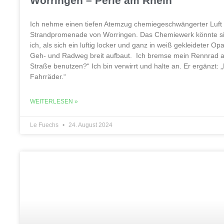
Worringen – Perle am Rhein
Ich nehme einen tiefen Atemzug chemiegeschwängerter Luft u
Strandpromenade von Worringen. Das Chemiewerk könnte si
ich, als sich ein luftig locker und ganz in weiß gekleideter
Geh- und Radweg breit aufbaut. Ich bremse mein Rennrad au
Straße benutzen?“ Ich bin verwirrt und halte an. Er ergänzt:
Fahrräder.“
WEITERLESEN »
Le Fuechs
24. August 2024