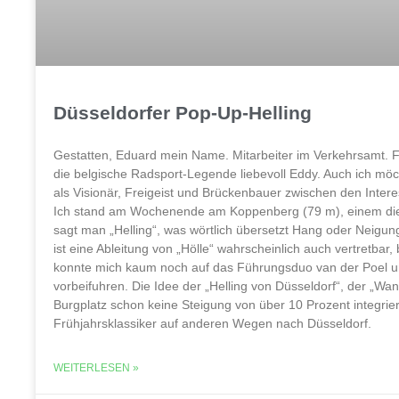
Düsseldorfer Pop-Up-Helling
Gestatten, Eduard mein Name. Mitarbeiter im Verkehrsamt. 
die belgische Radsport-Legende liebevoll Eddy. Auch ich mö
als Visionär, Freigeist und Brückenbauer zwischen den Inte
Ich stand am Wochenende am Koppenberg (79 m), einem diese
sagt man „Helling“, was wörtlich übersetzt Hang oder Neigung
ist eine Ableitung von „Hölle“ wahrscheinlich auch vertretbar,
konnte mich kaum noch auf das Führungsduo van der Poel un
vorbeifuhren. Die Idee der „Helling von Düsseldorf“, der „
Burgplatz schon keine Steigung von über 10 Prozent integrier
Frühjahrsklassiker auf anderen Wegen nach Düsseldorf.
WEITERLESEN »