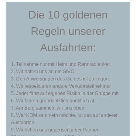
Die 10 goldenen
Regeln unserer
Ausfahrten:
1. Teilnahme nur mit Helm und Rennradlenker.
2. Wir halten uns an die StVO.
3. Den Anweisungen des Guides ist zu folgen.
4. Wir respektieren andere Verkehrsteilnehmer
5. Jeder fährt auf eigenes Risiko in der Gruppe mit
6. Wir fahren grundsätzlich pünktlich ab
7. Am Berg sammeln wir uns oben
8. Wer KOM sammeln möchte, tut das auf anderen
Ausfahrten
9. Wir helfen uns gegenseitig bei Pannen