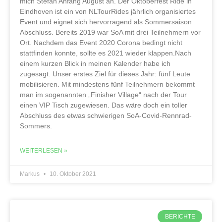
mich Stefan Anfang August an. Der Oktoberfest Ride in
Eindhoven ist ein von NLTourRides jährlich organisiertes
Event und eignet sich hervorragend als Sommersaison
Abschluss. Bereits 2019 war SoA mit drei Teilnehmern vor
Ort. Nachdem das Event 2020 Corona bedingt nicht
stattfinden konnte, sollte es 2021 wieder klappen.Nach
einem kurzen Blick in meinen Kalender habe ich
zugesagt. Unser erstes Ziel für dieses Jahr: fünf Leute
mobilisieren. Mit mindestens fünf Teilnehmern bekommt
man im sogenannten „Finisher Village“ nach der Tour
einen VIP Tisch zugewiesen. Das wäre doch ein toller
Abschluss des etwas schwierigen SoA-Covid-Rennrad-
Sommers.
WEITERLESEN »
Markus
10. Oktober 2021
BERICHTE