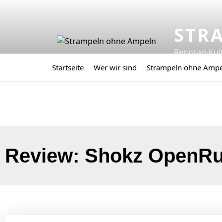
STR
Rennrad-Kul
Startseite
Wer wir sind
Strampeln ohne Amp
Review: Shokz OpenRu