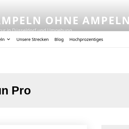
AMPELN OHNE AMPEL
tur in Düsseldorf und Umgebung
eln
Unsere Strecken
Blog
Hochprozentiges
n Pro