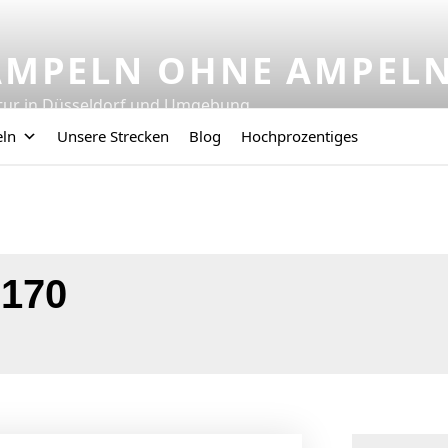
AMPELN OHNE AMPEL
tur in Düsseldorf und Umgebung
eln
Unsere Strecken
Blog
Hochprozentiges
 170