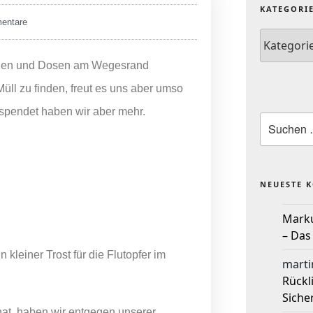
KATEGORI
entare
schen und Dosen am Wegesrand
ll zu finden, freut es uns aber umso
spendet haben wir aber mehr.
NEUESTE 
Mark
– Das
kleiner Trost für die Flutopfer im
marti
Rückl
Siche
hat, haben wir entgegen unserer