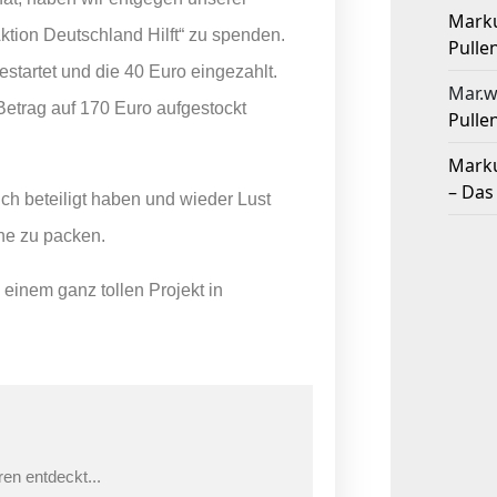
Mark
ktion Deutschland Hilft“ zu spenden.
Pulle
startet und die 40 Euro eingezahlt.
Mar.w
etrag auf 170 Euro aufgestockt
Pulle
Mark
– Das
ich beteiligt haben und wieder Lust
che zu packen.
, einem ganz tollen Projekt in
en entdeckt...