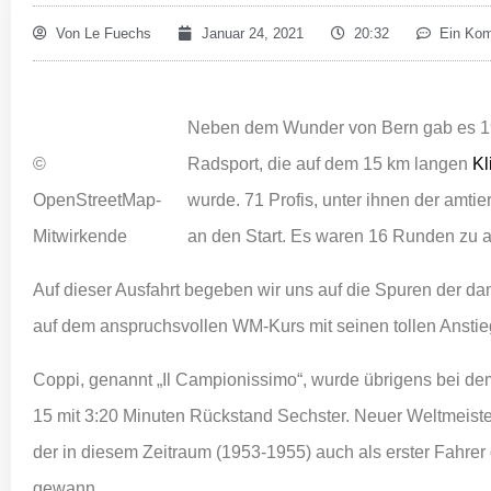
Von
Le Fuechs
Januar 24, 2021
20:32
Ein Ko
Neben dem Wunder von Bern gab es 19
©
Radsport, die auf dem 15 km langen
Kl
OpenStreetMap-
wurde. 71 Profis, unter ihnen der amti
Mitwirkende
an den Start. Es waren 16 Runden zu a
Auf dieser Ausfahrt begeben wir uns auf die Spuren der 
auf dem anspruchsvollen WM-Kurs mit seinen tollen Anstie
Coppi, genannt „Il Campionissimo“, wurde übrigens bei d
15 mit 3:20 Minuten Rückstand Sechster. Neuer Weltmeist
der in diesem Zeitraum (1953-1955) auch als erster Fahrer 
gewann.