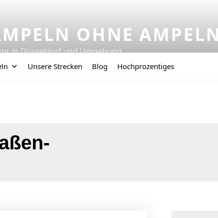
AMPELN OHNE AMPEL
tur in Düsseldorf und Umgebung
eln
Unsere Strecken
Blog
Hochprozentiges
raßen-