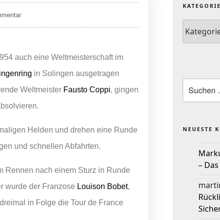
KATEGORI
mmentar
54 auch eine Weltmeisterschaft im
ingenring
in Solingen ausgetragen
erende Weltmeister
Fausto Coppi
, gingen
bsolvieren.
NEUESTE 
damaligen Helden und drehen eine Runde
gen und schnellen Abfahrten.
Mark
– Das
em Rennen nach einem Sturz in Runde
marti
er wurde der Franzose
Louison Bobet
,
Rückl
dreimal in Folge die Tour de France
Siche