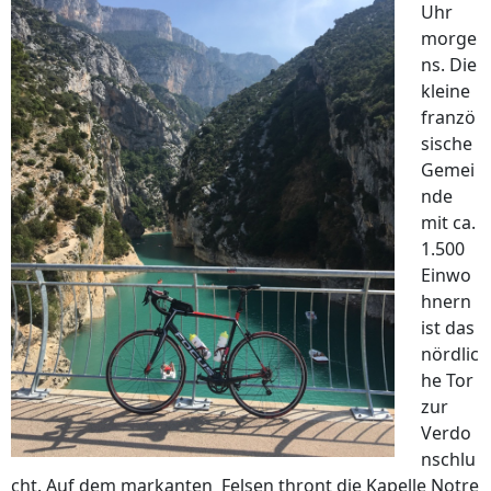
Uhr
morge
ns. Die
kleine
franzö
sische
Gemei
nde
mit ca.
1.500
Einwo
hnern
ist das
nördlic
he Tor
zur
Verdo
nschlu
cht. Auf dem markanten Felsen thront die Kapelle Notre