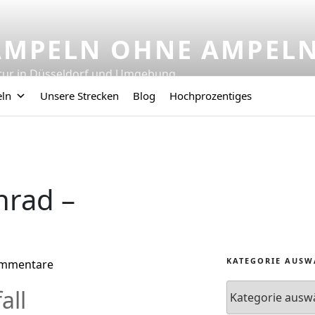
AMPELN OHNE AMPEL
tur in Düsseldorf und Umgebung
eln
Unsere Strecken
Blog
Hochprozentiges
nrad –
KATEGORIE AUSW
ommentare
all