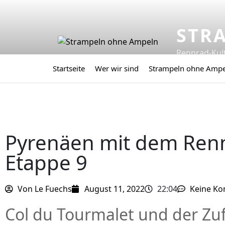
STR
Rennrad-Kul
Startseite
Wer wir sind
Strampeln ohne Amp
Pyrenäen mit dem Ren
Etappe 9
Von
Le Fuechs
August 11, 2022
22:04
Keine K
Col du Tourmalet und der Zuf