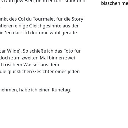
es Duo gewesen, denn er fuhr stark und
bisschen me
.
nkt des Col du Tourmalet für die Story
ieren einige Gleichgesinnte aus der
hießen darf. Ich komme wohl gerade
scar Wilde). So schieße ich das Foto für
ch doch zum zweiten Mal binnen zwei
nd frischem Wasser aus dem
 die glücklichen Gesichter eines jeden
 nehmen, habe ich einen Ruhetag.