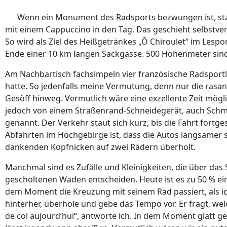
Wenn ein Monument des Radsports bezwungen ist, star
mit einem Cappuccino in den Tag. Das geschieht selbstver
So wird als Ziel des Heißgetränkes „Ô Chiroulet“ im Lesp
Ende einer 10 km langen Sackgasse. 500 Höhenmeter sin
Am Nachbartisch fachsimpeln vier französische Radsportl
hatte. So jedenfalls meine Vermutung, denn nur die rasan
Gesöff hinweg. Vermutlich wäre eine exzellente Zeit mög
jedoch von einem Straßenrand-Schneidegerät, auch Sch
genannt. Der Verkehr staut sich kurz, bis die Fahrt fort
Abfahrten im Hochgebirge ist, dass die Autos langsamer 
dankenden Kopfnicken auf zwei Rädern überholt.
Manchmal sind es Zufälle und Kleinigkeiten, die über das
gescholtenen Waden entscheiden. Heute ist es zu 50 % ein
dem Moment die Kreuzung mit seinem Rad passiert, als ich
hinterher, überhole und gebe das Tempo vor. Er fragt, wel
de col aujourd‘hui“, antworte ich. In dem Moment glatt gel