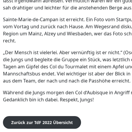
lässt irgendwann abreißen. Vermutlich wären wir ein gut
sah drahtiger und leichter für die anstehenden Berge aus
Sainte-Marie-de-Campan ist erreicht. Ein Foto vom Startpu
vom Vortag und zurück nach Hause. Am Wegesrand diskut
Region um Mainz, Alzey und Wiesbaden, wer das Foto sc
recht.
„Der Mensch ist vielerlei. Aber vernünftig ist er nicht.“ (O
die Jungs und begleite die Gruppe ein Stück, was letztli
Tagen am Gipfel des Col du Tourmalet mit einem Apfel u
Mannschaftsbus endet. Viel wichtiger ist aber der Blick in
aus dem Team, der nach und nach die Passhöhe erreicht.
Während die Jungs morgen den Col d‘Aubisque in Angriff
Gedanklich bin ich dabei. Respekt, Jungs!
Zurück zur TdF 2022 Übersicht