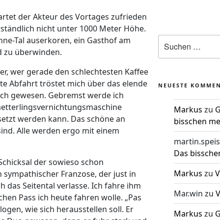
tet der Akteur des Vortages zufrieden
ständlich nicht unter 1000 Meter Höhe.
onne-Tal auserkoren, ein Gasthof am
d zu überwinden.
er, wer gerade den schlechtesten Kaffee
te Abfahrt tröstet mich über das elende
NEUESTE KOMME
lich gewesen. Gebremst werde ich
metterlingsvernichtungsmaschine
Markus
zu
G
gesetzt werden kann. Das schöne an
bisschen me
sind. Alle werden ergo mit einem
martin.speis
Das bissche
 Schicksal der sowieso schon
Markus
zu
V
 sympathischer Franzose, der just in
 das Seitental verlasse. Ich fahre ihm
Mar.win
zu
V
chen Pass ich heute fahren wolle. „Pas
ogen, wie sich herausstellen soll. Er
Markus
zu
G