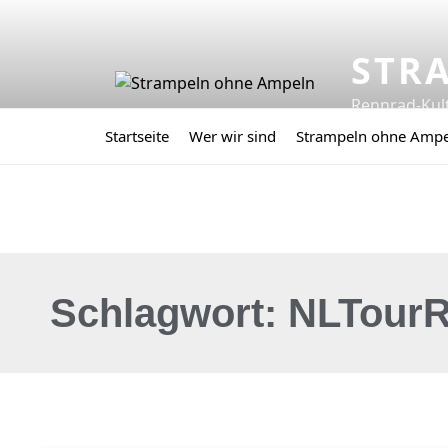
STR
Rennrad-Kul
Startseite
Wer wir sind
Strampeln ohne Amp
Schlagwort: NLTourR