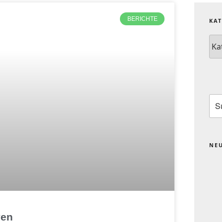
BERICHTE
KA
NE
ven