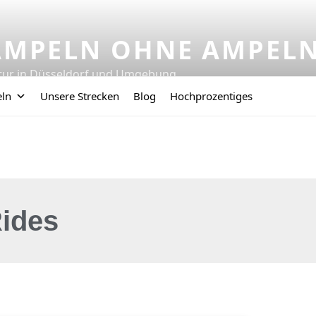
AMPELN OHNE AMPEL
tur in Düsseldorf und Umgebung
eln
Unsere Strecken
Blog
Hochprozentiges
ides